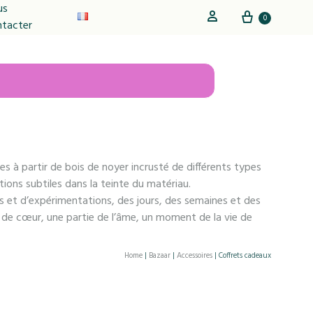
us
Cart
Sign in
0
ntacter
s à partir de bois de noyer incrusté de différents types
tions subtiles dans la teinte du matériau.
s et d’expérimentations, des jours, des semaines et des
de cœur, une partie de l’âme, un moment de la vie de
Home
|
Bazaar
|
Accessoires
|
Coffrets cadeaux