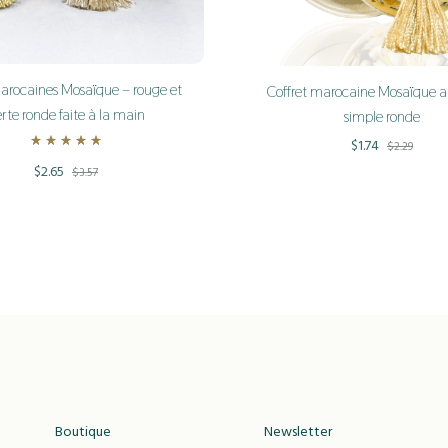
Marocaines Mosaïque – rouge et
Coffret marocaine Mosaïque a
rte ronde faite à la main
simple ronde
$
1.74
$
2.29
Rated
5.00
out of 5
$
2.65
$
3.57
ADD
TO
WISHLIST
Boutique
Newsletter