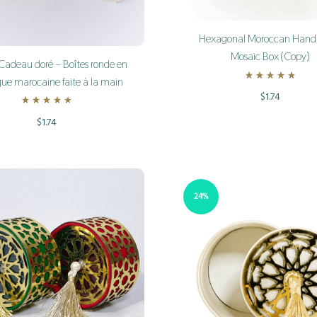
Hexagonal Moroccan Han
Mosaic Box (Copy)
 Cadeau doré – Boîtes ronde en
ue marocaine faite à la main
Rated
5.00
ou
$
1.74
Rated
4.50
out of 5
$
1.74
ADD
TO
WISHLIST
24%