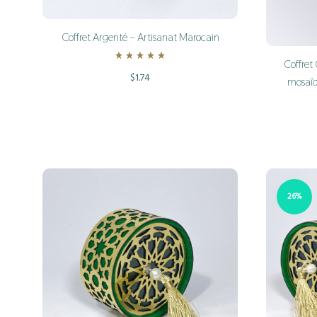
Coffret Argenté – Artisanat Marocain
Coffret
Rated
5.00
out of 5
$
1.74
mosaïq
ADD
TO
WISHLIST
26%