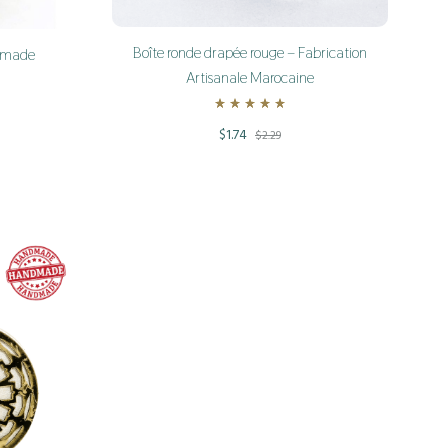
Boîte ronde drapée rouge – Fabrication
dmade
Artisanale Marocaine
Rated
5.00
out of 5
t of 5
$
1.74
$
2.29
ADD
ADD
TO
TO
WISHLIST
WISHLIST