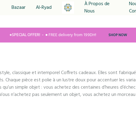
À Propos de
No
Bazaar
Al-Ryad
Nous
Co
MYRITUAL
Avec
Le
Plaisir
●SPECIAL OFFER!
● FREE delivery from 199DH!
SHOP NOW
De
Partager
yle, classique et intemporel Coffrets cadeaux. Elles sont fabriquée
és. Chaque pièce est polie à un lustre doux pour accentuer les varia
s qu’un simple objet : vous achetez des centaines d’heures d’échec
 Vous n’achetez pas seulement un objet, vous achetez un morceau 