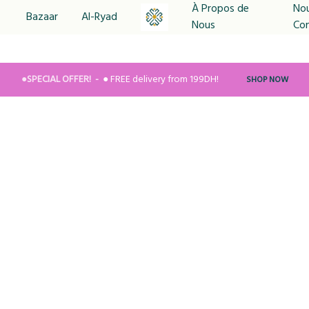
À Propos de
No
Bazaar
Al-Ryad
Nous
Co
MYRITUAL
Avec
Le
Plaisir
●SPECIAL OFFER!
● FREE delivery from 199DH!
SHOP NOW
De
Partager