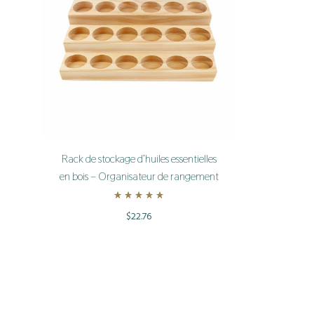
Rack de stockage d’huiles essentielles
en bois – Organisateur de rangement
Rated
5.00
out of 5
$
22.76
ADD
TO
WISHLIST