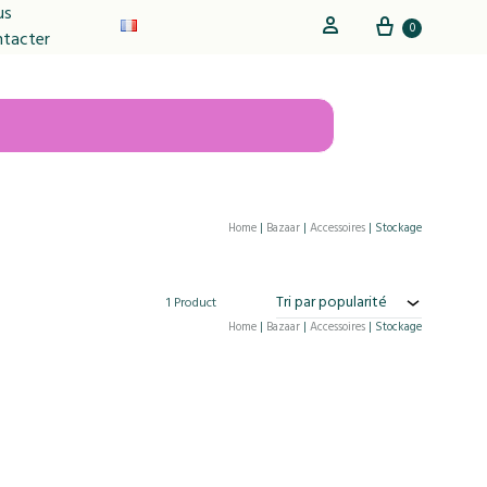
us
Cart
Sign in
0
ntacter
Home
|
Bazaar
|
Accessoires
|
Stockage
Tri par popularité
1 Product
Home
|
Bazaar
|
Accessoires
|
Stockage